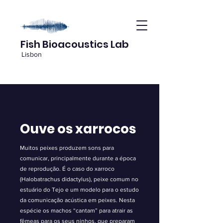
Fish Bioacoustics Lab
Lisbon
Ouve os xarrocos
Muitos peixes produzem sons para
comunicar, principalmente durante a época
de reprodução. É o caso do xarroco
(Halobatrachus didactylus), peixe comum no
estuário do Tejo e um modelo para o estudo
da comunicação acústica em peixes. Nesta
espécie os machos “cantam” para atrair as
fêmeas para os seus ninhos, que preparam