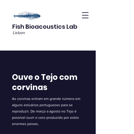
Fish Bioacoustics Lab
Lisbon
Ouve o Tejo com
corvinas
As corvinas entram em grande número em
alguns estuários portugueses para se
reproduzir. De março a agosto no Tejo é
possível ouvir o coro produzido por estes
enormes peixes.