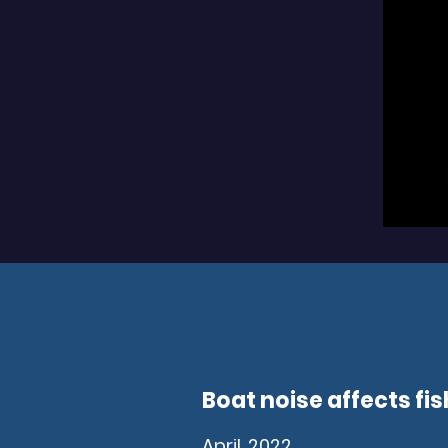
Boat noise affects f
April, 2022