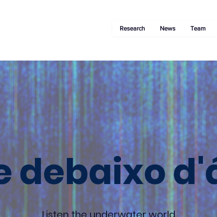
Research
News
Team
 debaixo d
Listen the underwater world